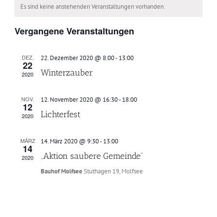
und
Es sind keine anstehenden Veranstaltungen vorhanden.
von
Ansichten,
Veranstaltungen
Vergangene Veranstaltungen
Navigation
DEZ.
22. Dezember 2020 @ 8:00
-
13:00
22
Winterzauber
2020
NOV.
12. November 2020 @ 16:30
-
18:00
12
Lichterfest
2020
MÄRZ
14. März 2020 @ 9:30
-
13:00
14
„Aktion saubere Gemeinde“
2020
Bauhof Molfsee
Stuthagen 19, Molfsee