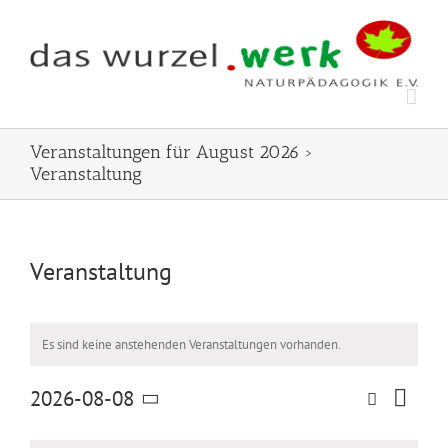
Zum
Inhalt
springen
Veranstaltungen für August 2026
›
Veranstaltung
Veranstaltung
Es sind keine anstehenden Veranstaltungen vorhanden.
Veran
2026-08-08
Suche
Veranstal
Monat
Ansic
Datum
Suche
wählen.
Kalender
Naviga