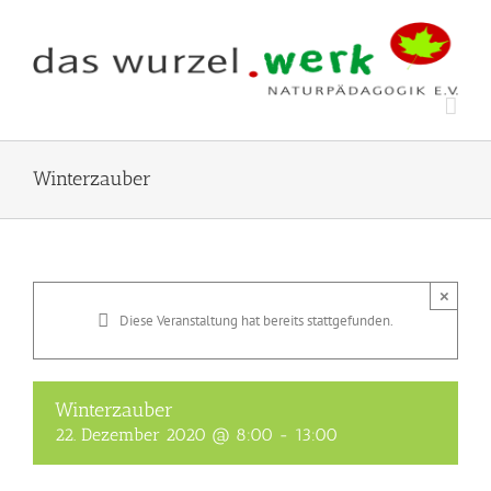
Zum
Inhalt
springen
Winterzauber
×
Diese Veranstaltung hat bereits stattgefunden.
Winterzauber
22. Dezember 2020 @ 8:00
-
13:00