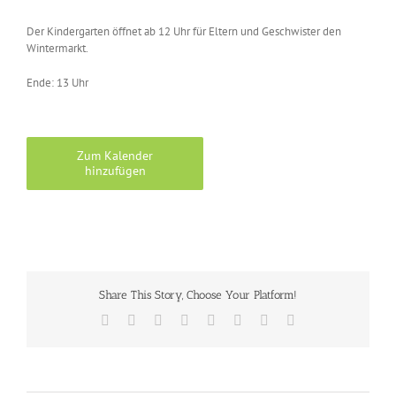
Der Kindergarten öffnet ab 12 Uhr für Eltern und Geschwister den
Wintermarkt.
Ende: 13 Uhr
Zum Kalender
hinzufügen
Share This Story, Choose Your Platform!
Facebook
X
Reddit
LinkedIn
Tumblr
Pinterest
Vk
E-
Mail