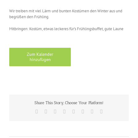
Wir treiben mit viel Lärm und bunten Kostümen den Winter aus und
begrüßen den Frühling.
Mitbringen: Kostüm, etwas leckeres für’s Frühlingsbuffet, gute Laune
Zum Kalender
hinzufügen
Share This Story, Choose Your Platform!
Facebook
X
Reddit
LinkedIn
Tumblr
Pinterest
Vk
E-
Mail