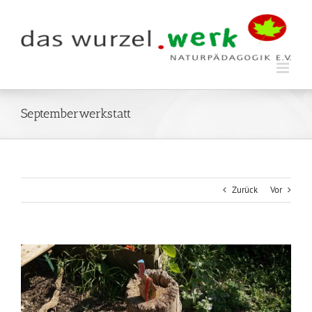
Zum
Inhalt
springen
Septemberwerkstatt
Zurück
Vor
Zeige
grösseres
Bild