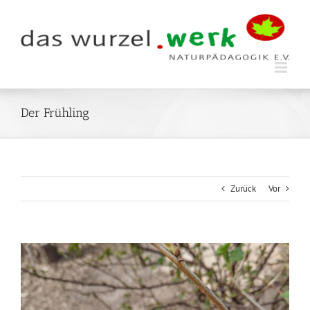
Zum
Inhalt
springen
Der Frühling
Zurück
Vor
Zeige
grösseres
Bild